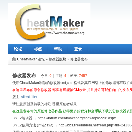
论坛
标签
帮助
登录
CheatMaker 论坛
»
修改器版块
»
修改器发布
修改器发布
今日:
0
|
主题:
4
|
帖子:
7457
使用CheatMaker制做的修改器cmf,cme格式及其它网络上的修改器都可以
在这里发布的原创修改器 都将有可能被CM收录 并且是许可我们自由的发布
版主:
silentkiller
请注意原创及转载的标注.尊重原创者成果.
在这里发布你的原创修改器作品 获得更多的积分和金币以下载其它修改器资
BNE2编辑器 → https://forum.cheatmaker.org/showtopic-558.aspx
BNE2使用方法 (作者: zwf) → http://bbs.fireemblem.net/read.php?tid=24136