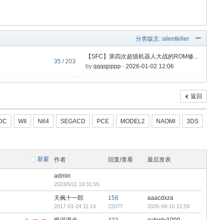
分类版主:
silentkiller
【SFC】第四次超级机器人大战的ROM修...
35
/ 203
by
qqqqpppp
-
2026-01-02 12:06
返回
DC
WII
N64
SEGACD
PCE
MODEL2
NAOMI
3DS
新窗
作者
回复/查看
最后发表
admin
2023/5/11 19:31:55
天枫十一郎
158
aaacdxza
2017-01-24 11:14
22077
2026-04-10 12:59