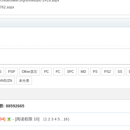
tmaker.org/showtopic-2419.aspx
762.aspx
S
PSP
Other其它
PC
FC
SFC
MD
PS
PS2
SS
AVE/ZN
未分类
: 88592665
4]
- [阅读权限
10
]
[
1
2
3
4
5
...
16
]