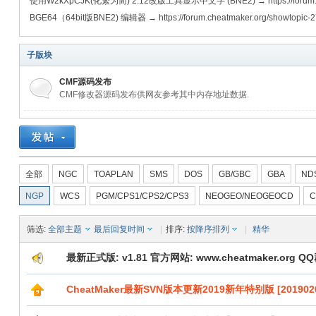
使用W2kXpCJK(化繁为简) 2.12改版工具显示中文字 (BNE2) → https://forum.chea
BGE64（64bit版BNE2) 编辑器 → https://forum.cheatmaker.org/showtopic-2
子版块
CMF源码发布
CMF修改器源码发布供网友参考其中内存地址数据.
全部
NGC
TOAPLAN
SMS
DOS
GB/GBC
GBA
ND
NGP
WCS
PGM/CPS1/CPS2/CPS3
NEOGEO/NEOGEOCD
C
筛选:
全部主题
最后回复时间
|
排序:
按降序排列
|
精华
最新正式版: v1.81 官方网站: www.cheatmaker.org QQ群
CheatMaker最新SVN版本更新2019新年特别版 [2019020