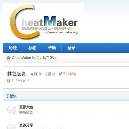
论坛
标签
帮助
登录
CheatMaker 论坛
»
其它版块
其它版块
今日:
0
|
主题:
0
|
帖子:
2454
版主:
*空缺中*
子版块
五颜六色
畅所欲言
资源分享