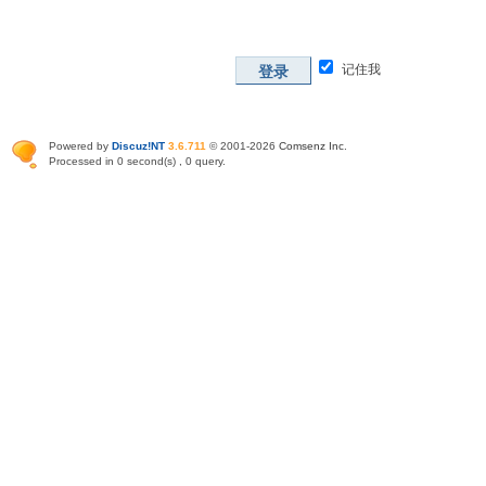
记住我
登录
Powered by
Discuz!NT
3.6.711
© 2001-2026
Comsenz Inc
.
Processed in 0 second(s) , 0 query.