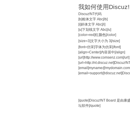
我如何使用Discuz
Discuz!NT代码
[b]粗体文字 Abc[/b]
[i]斜体文字 Abc[/i]
[u]下划线文字 Abc[/u]
[color=red]红颜色[/color]
[size=3]文字大小为 3[/size]
[font=仿宋]字体为仿宋[/font]
[align=Center]内容居中[/align]
[url]http://www.comsenz.com[/url]
[url=http://nt.discuz.net]Discuz!N
[email]myname@mydomain.com[
[email=support@discuz.net]Di
[quote]Discuz!NT Boa
坛软件[/quote]