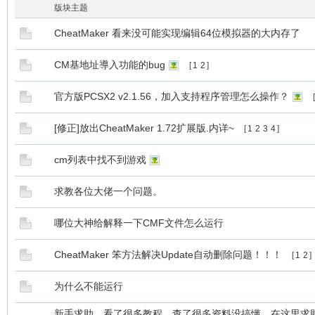
版块主题
CheatMaker 看来没可能实现编辑64位模拟器的大内存了
CM基地址導入功能的bug
[
1
2
]
官方版PCSX2 v2.1.56，加入支持程序管理怎么操作？
[
[修正]放出CheatMaker 1.72扩展版.内详~
[
1
2
3
4
]
cm列表中找不到游戏
求教各位大佬一个问题。
哪位大神给解释一下CMF文件怎么运行
CheatMaker 笨方法解决Update自动删除问题！！！
[
1
2
]
为什么不能运行
新手求助，看了很多教程，查了很多资料没搞懂，在这里求