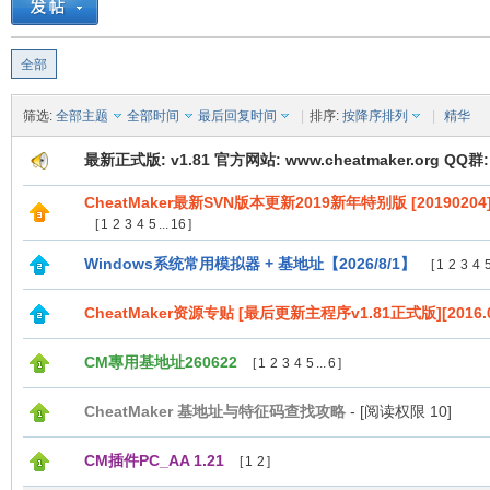
全部
筛选:
全部主题
全部时间
最后回复时间
|
排序:
按降序排列
|
精华
最新正式版: v1.81 官方网站: www.cheatmaker.org QQ群: 
CheatMaker最新SVN版本更新2019新年特别版 [20190204
[
1
2
3
4
5
...
16
]
Windows系统常用模拟器 + 基地址【2026/8/1】
[
1
2
3
4
CheatMaker资源专贴 [最后更新主程序v1.81正式版][2016.0
CM專用基地址260622
[
1
2
3
4
5
...
6
]
CheatMaker 基地址与特征码查找攻略
- [阅读权限
10
]
CM插件PC_AA 1.21
[
1
2
]