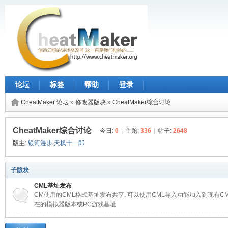
论坛
标签
帮助
登录
CheatMaker 论坛
»
修改器版块
»
CheatMaker综合讨论
CheatMaker综合讨论
今日:
0
|
主题:
336
|
帖子:
2648
版主:
银河漫步
,
天枫十一郎
子版块
CML基址发布
CM使用的CML格式基址发布共享. 可以使用CML导入功能加入到现有C
在的模拟器版本或PC游戏基址.