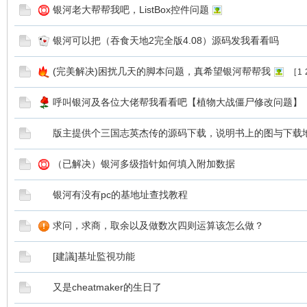
银河老大帮帮我吧，ListBox控件问题
银河可以把（吞食天地2完全版4.08）源码发我看看吗
(完美解决)困扰几天的脚本问题，真希望银河帮帮我
[
1
呼叫银河及各位大佬帮我看看吧【植物大战僵尸修改问题】
版主提供个三国志英杰传的源码下载，说明书上的图与下载
（已解决）银河多级指针如何填入附加数据
银河有没有pc的基地址查找教程
求问，求商，取余以及做数次四则运算该怎么做？
[建議]基址監視功能
又是cheatmaker的生日了