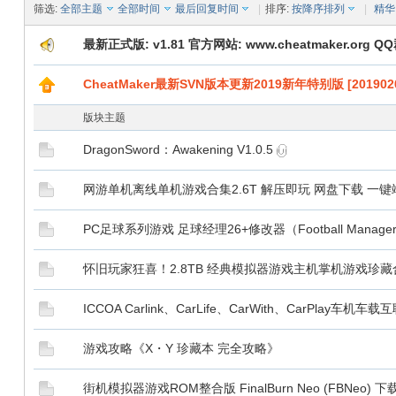
筛选:
全部主题
全部时间
最后回复时间
|
排序:
按降序排列
|
精华
最新正式版: v1.81 官方网站: www.cheatmaker.org QQ群
CheatMaker最新SVN版本更新2019新年特别版 [2019020
版块主题
DragonSword：Awakening V1.0.5
网游单机离线单机游戏合集2.6T 解压即玩 网盘下载 一
PC足球系列游戏 足球经理26+修改器（Football Manag
怀旧玩家狂喜！2.8TB 经典模拟器游戏主机掌机游戏珍
ICCOA Carlink、CarLife、CarWith、CarPlay
游戏攻略《X・Y 珍藏本 完全攻略》
街机模拟器游戏ROM整合版 FinalBurn Neo (FBNe