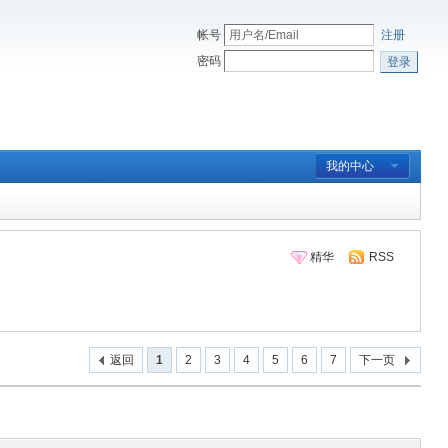
帐号
注册
密码
登录
我的中心
精华
RSS
返回
1
2
3
4
5
6
7
下一页