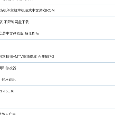
DS+Wii+街机等主机掌机游戏中文游戏ROM
版 不限速网盘下载
 免安装中文硬盘版 解压即玩
歌词本扫描+MTV单独提取 合集587G
明和修改器
文 解压即玩
3
4
5
...
6
]
 超精简无广告