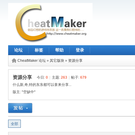
论坛
标签
帮助
登录
CheatMaker 论坛
»
其它版块
»
资源分享
资源分享
今日:
0
|
主题:
263
|
帖子:
679
什么新,奇,特的东东都可以拿来分享...
版主:
*空缺中*
全部