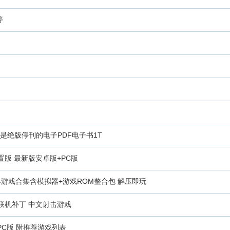
等
是绝版停刊的电子PDF电子书1T
版 最新版安卓版+PC版
h模拟器游戏合集含模拟器+游戏ROM整合包 解压即玩
+联机补丁 中文射击游戏
PC版 附推荐游戏列表