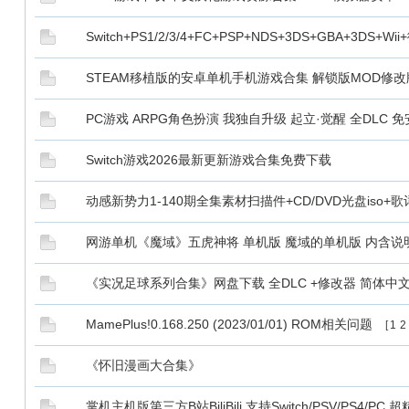
Switch+PS1/2/3/4+FC+PSP+NDS+3DS+GBA+3
STEAM移植版的安卓单机手机游戏合集 解锁版MOD修改
PC游戏 ARPG角色扮演 我独自升级 起立·觉醒 全DLC
Switch游戏2026最新更新游戏合集免费下载
动感新势力1-140期全集素材扫描件+CD/DVD光盘iso+
网游单机《魔域》五虎神将 单机版 魔域的单机版 内含说
《实况足球系列合集》网盘下载 全DLC +修改器 简体中
MamePlus!0.168.250 (2023/01/01) ROM相关问题
[
1
2
《怀旧漫画大合集》
掌机主机版第三方B站BiliBili 支持Switch/PSV/PS4/PC