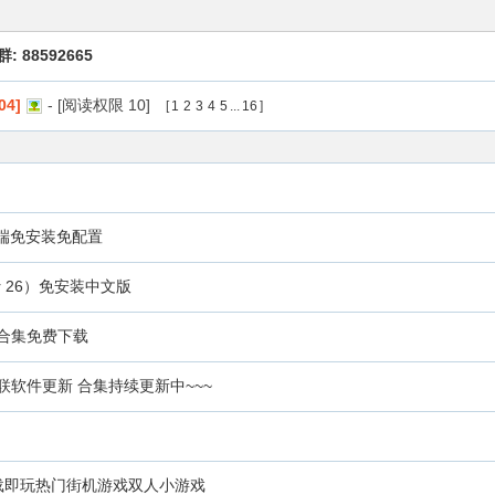
: 88592665
4]
- [阅读权限
10
]
[
1
2
3
4
5
...
16
]
键端免安装免配置
er 26）免安装中文版
藏合集免费下载
车机车载互联软件更新 合集持续更新中~~~
o) 下载即玩热门街机游戏双人小游戏