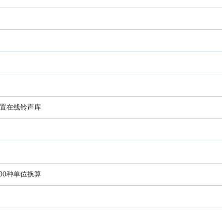
内置在线铃声库
超1500种单位换算