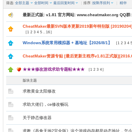
筛选:
全部主题
全部时间
最后回复时间
|
排序:
按降序排列
|
精华
最新正式版: v1.81 官方网站: www.cheatmaker.org QQ群: 
CheatMaker最新SVN版本更新2019新年特别版 [20190204
[
1
2
3
4
5
...
16
]
Windows系统常用模拟器 + 基地址【2026/8/1】
[
1
2
3
4
CheatMaker资源专贴 [最后更新主程序v1.81正式版][2016.0
★★★修改游戏求助专题帖★★★
[
1
2
3
4
]
版块主题
求教黄金太阳修改
求助大佬们，ce修改畅玩
关于静态修改器
求教《吞食天地2完全版》这个游戏内存都是动态地址，怎