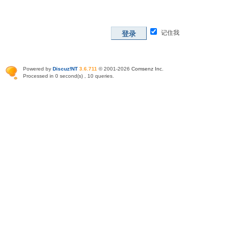
记住我
登录
Powered by
Discuz!NT
3.6.711
© 2001-2026
Comsenz Inc
.
Processed in 0 second(s) , 10 queries.