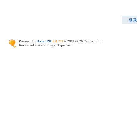
登录
Powered by
Discuz!NT
3.6.711
© 2001-2026
Comsenz Inc
.
Processed in 0 second(s) , 8 queries.