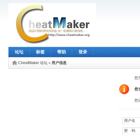
论坛
标签
帮助
登录
CheatMaker 论坛
»
用户信息
您
您
您
用户名 
密 码 