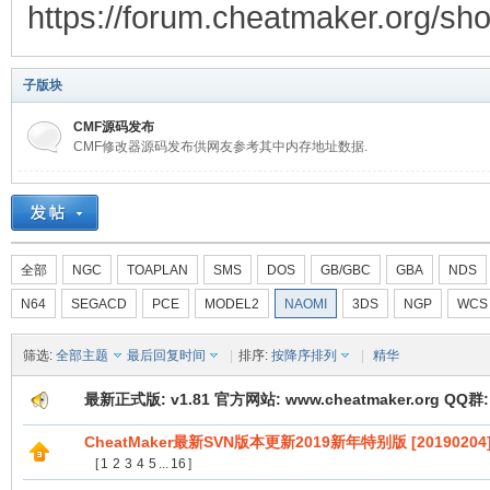
https://forum.cheatmaker.org/sh
子版块
CMF源码发布
CMF修改器源码发布供网友参考其中内存地址数据.
全部
NGC
TOAPLAN
SMS
DOS
GB/GBC
GBA
NDS
N64
SEGACD
PCE
MODEL2
NAOMI
3DS
NGP
WCS
筛选:
全部主题
最后回复时间
|
排序:
按降序排列
|
精华
最新正式版: v1.81 官方网站: www.cheatmaker.org QQ群: 
CheatMaker最新SVN版本更新2019新年特别版 [20190204
[
1
2
3
4
5
...
16
]