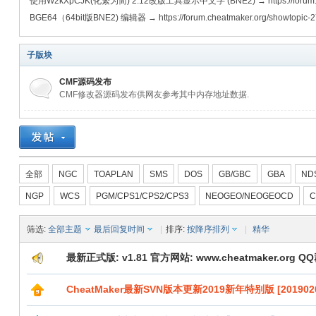
使用W2kXpCJK(化繁为简) 2.12改版工具显示中文字 (BNE2) → https://forum.chea
BGE64（64bit版BNE2) 编辑器 → https://forum.cheatmaker.org/showtopic-2
子版块
CMF源码发布
CMF修改器源码发布供网友参考其中内存地址数据.
全部
NGC
TOAPLAN
SMS
DOS
GB/GBC
GBA
ND
NGP
WCS
PGM/CPS1/CPS2/CPS3
NEOGEO/NEOGEOCD
C
筛选:
全部主题
最后回复时间
|
排序:
按降序排列
|
精华
最新正式版: v1.81 官方网站: www.cheatmaker.org QQ群
CheatMaker最新SVN版本更新2019新年特别版 [2019020