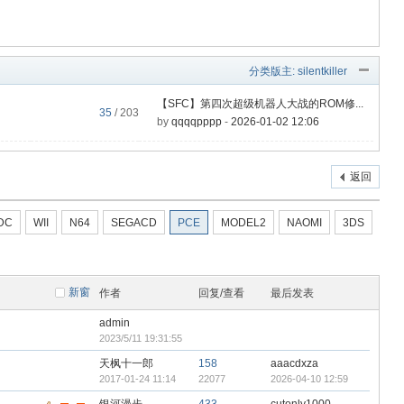
分类版主:
silentkiller
【SFC】第四次超级机器人大战的ROM修...
35
/ 203
by
qqqqpppp
-
2026-01-02 12:06
返回
DC
WII
N64
SEGACD
PCE
MODEL2
NAOMI
3DS
新窗
作者
回复/查看
最后发表
admin
2023/5/11 19:31:55
天枫十一郎
158
aaacdxza
2017-01-24 11:14
22077
2026-04-10 12:59