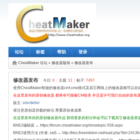
论坛
标签
帮助
登录
CheatMaker 论坛
»
修改器版块
»
修改器发布
修改器发布
今日:
0
|
主题:
11
|
帖子:
7457
使用CheatMaker制做的修改器cmf,cme格式及其它网络上的修改器都可以
在这里发布的原创修改器 都将有可能被CM收录 并且是许可我们自由的发布
版主:
silentkiller
请注意原创及转载的标注.尊重原创者成果.
在这里发布你的原创修改器作品 获得更多的积分和金币以下载其它修改器资
BNE2编辑器 → https://forum.cheatmaker.org/showtopic-558.aspx
BNE2使用方法 (作者: zwf) → http://bbs.fireemblem.net/read.php?tid=24136