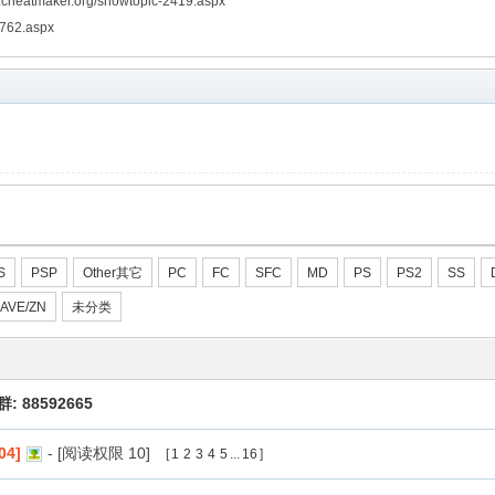
tmaker.org/showtopic-2419.aspx
762.aspx
S
PSP
Other其它
PC
FC
SFC
MD
PS
PS2
SS
AVE/ZN
未分类
: 88592665
4]
- [阅读权限
10
]
[
1
2
3
4
5
...
16
]