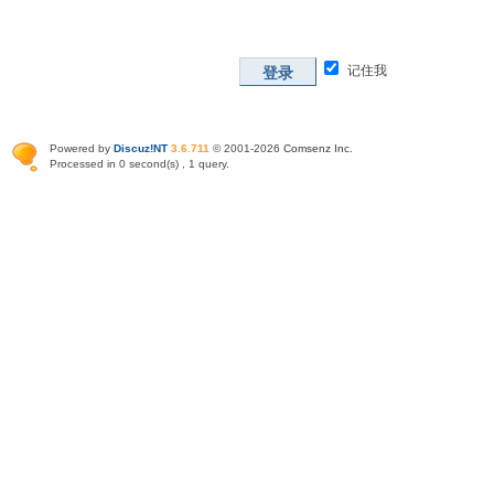
记住我
登录
Powered by
Discuz!NT
3.6.711
© 2001-2026
Comsenz Inc
.
Processed in 0 second(s) , 1 query.