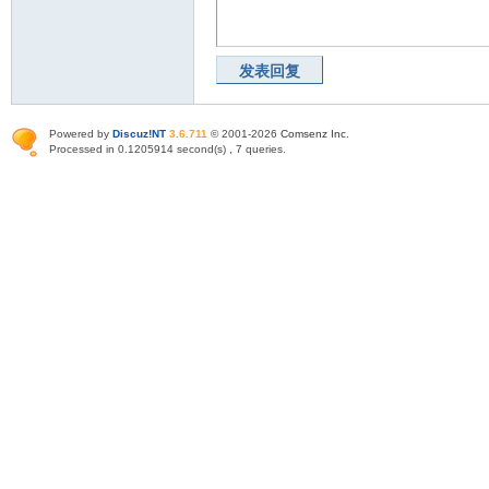
发表回复
Powered by
Discuz!NT
3.6.711
© 2001-2026
Comsenz Inc
.
Processed in 0.1205914 second(s) , 7 queries.