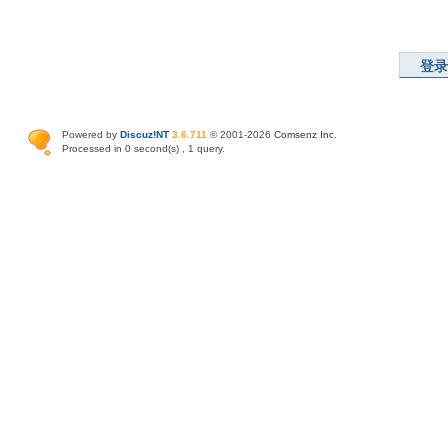
登录
Powered by
Discuz!NT
3.6.711
© 2001-2026
Comsenz Inc
.
Processed in 0 second(s) , 1 query.