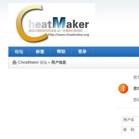
论坛
标签
帮助
登录
CheatMaker 论坛
»
用户信息
您
您
您
用户名 
密 码 