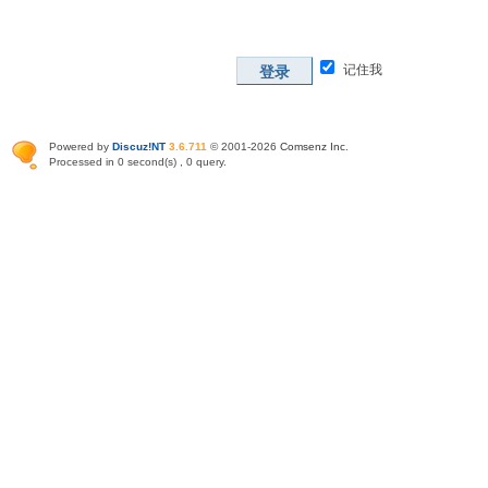
记住我
登录
Powered by
Discuz!NT
3.6.711
© 2001-2026
Comsenz Inc
.
Processed in 0 second(s) , 0 query.