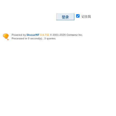
记住我
登录
Powered by
Discuz!NT
3.6.711
© 2001-2026
Comsenz Inc
.
Processed in 0 second(s) , 3 queries.